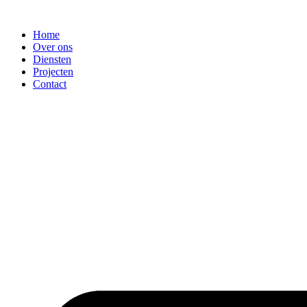
Ga
naar
Home
de
Over ons
inhoud
Diensten
Projecten
Contact